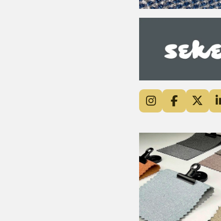
I
F
X
n
a
s
c
t
e
a
b
g
o
r
o
a
k
m